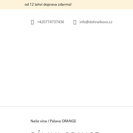
K
Přejít
od 12 lahví doprava zdarma!
na
O
ZPĚT
ZPĚT
obsah
DO
DO
Š
OBCHODU
OBCHODU
+420774737436
info@dohnalkovo.cz
Í
K
Domů
Naše vína
/
Pálava ORANGE
FRANKOVKA 2024
235 Kč