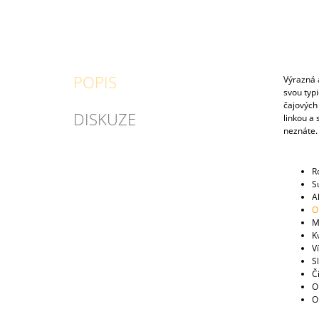
POPIS
Výrazná 
svou typi
čajových 
DISKUZE
linkou a
neznáte
R
S
Al
O
M
K
V
S
Č
Ob
O