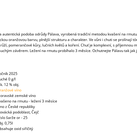
a autentická podoba odrůdy Pálava, vyrobená tradiční metodou kvašení na rmutu
ckou oranžovou barvu, plnější strukturu a charakter. Ve vůni i chuti se prolínají tó
růží, pomerančové kůry, lučních květů a koření. Chuť je komplexní, s příjemnou m
 suchým závěrem. Ležení na rmutu probíhalo 3 měsíce. Ochutnejte Pálavu tak jak 
.
očník 2025
uché 0 g/l
k. 12 % obj.
ranžové víno
oravské zemské víno
vašeno na rmutu - ležení 3 měsíce
íno z České republiky
lovácká podoblast, Čejč
íslo šarže or - 25
j. 0,75l
bsahuje oxid siřičitý