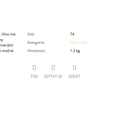
. Víno má
Kód
74
ny
Kategorie
:
Naše vína
inerální
ji možná
Hmotnost
:
1.3 kg
TISK
ZEPTAT SE
SDÍLET