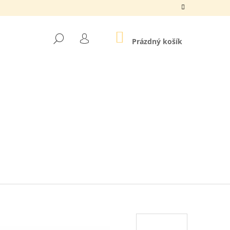
NÁKUPNÍ
HLEDAT
KOŠÍK
Prázdný košík
PŘIHLÁŠENÍ