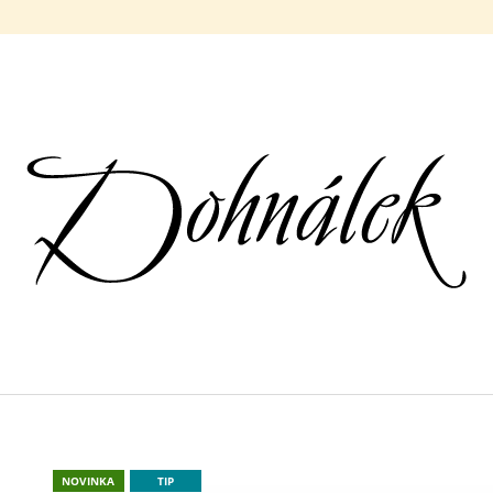
CO POTŘEBUJETE NAJÍT?
HLEDAT
DOPORUČUJEME
RYZLINK RÝNSKÝ 2025
HIBERNAL 2025
NOVINKA
TIP
240 Kč
205 Kč